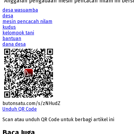
"Anggaran pengadaan mesin pencacah nilam ini bers
desa wasuamba
desa
mesin pencacah nilam
kudus
kelompok tani
bantuan
dana desa
butonsatu.com/s/zNHudZ
Unduh QR Code
Scan atau unduh QR Code untuk berbagi artikel ini
Baca Juga