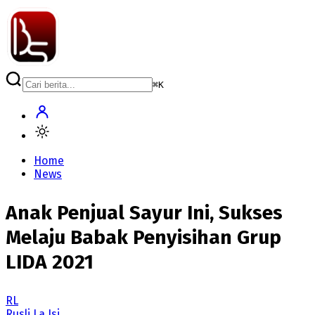
⌘
K
Home
News
Anak Penjual Sayur Ini, Sukses
Melaju Babak Penyisihan Grup
LIDA 2021
RL
Rusli La Isi