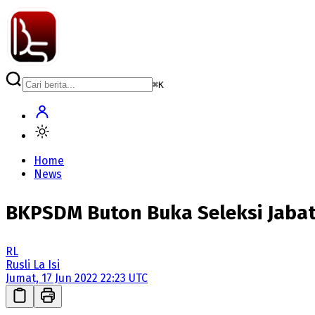
⌘
K
Home
News
BKPSDM Buton Buka Seleksi Jaba
RL
Rusli La Isi
Jumat, 17 Jun 2022 22:23 UTC