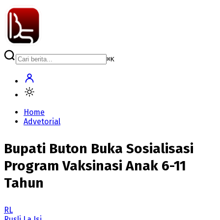
⌘
K
Home
Advetorial
Bupati Buton Buka Sosialisasi
Program Vaksinasi Anak 6-11
Tahun
RL
Rusli La Isi