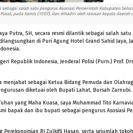
tik sebagai salah satu pengurus Asosiasi Pemerintah Kabupaten Selur
 Pusat, pada Kamis (17/07), dan dihadiri oleh ratusan kepala daerah 
aya Putra, SH, secara resmi dilantik sebagai salah sa
ilangsungkan di Puri Agung Hotel Grand Sahid Jaya, Jak
donesia.
i Republik Indonesia, Jenderal Polisi (Purn.) Prof. Dr
 menjabat sebagai Ketua Bidang Pemuda dan Olahraga, 
engurusan diketuai oleh Bupati Lahat, Bursah Zarnubi.
Tuhan yang Maha Kuasa, saya Muhammad Tito Karnavi
smi bapak dan ibu bupati sebagai pengurus Asosiasi 
g Perekonomian RI Zulkifli Hasan, serta sejumlah tokoh