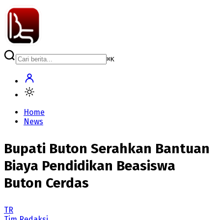
⌘
K
Home
News
Bupati Buton Serahkan Bantuan
Biaya Pendidikan Beasiswa
Buton Cerdas
TR
Tim Redaksi