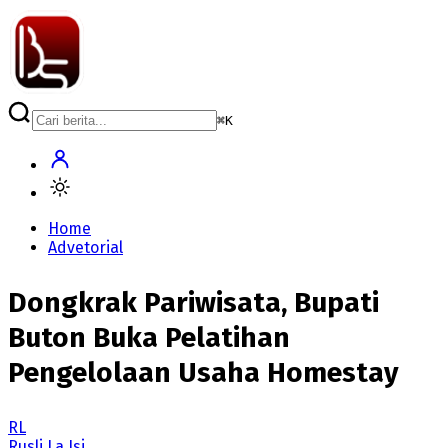
⌘
K
Home
Advetorial
Dongkrak Pariwisata, Bupati
Buton Buka Pelatihan
Pengelolaan Usaha Homestay
RL
Rusli La Isi