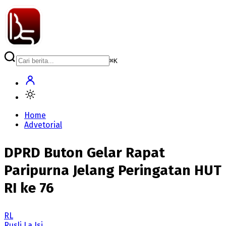
⌘
K
Home
Advetorial
DPRD Buton Gelar Rapat
Paripurna Jelang Peringatan HUT
RI ke 76
RL
Rusli La Isi