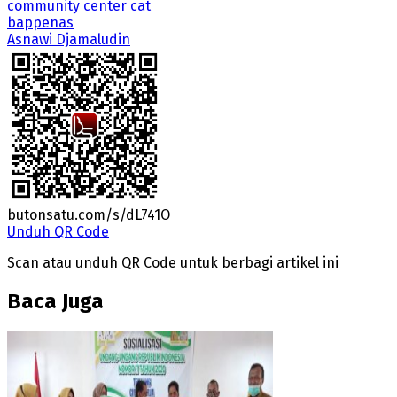
community center cat
bappenas
Asnawi Djamaludin
butonsatu.com/s/dL741O
Unduh QR Code
Scan atau unduh QR Code untuk berbagi artikel ini
Baca Juga