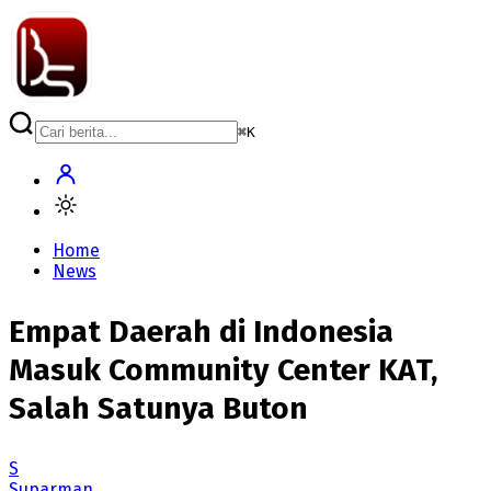
⌘
K
Home
News
Empat Daerah di Indonesia
Masuk Community Center KAT,
Salah Satunya Buton
S
Suparman