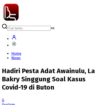
⌘
K
Home
News
Hadiri Pesta Adat Awainulu, La
Bakry Singgung Soal Kasus
Covid-19 di Buton
G
Gustam