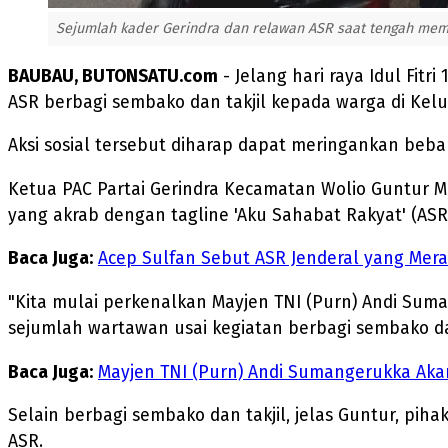
Sejumlah kader Gerindra dan relawan ASR saat tengah memb
BAUBAU, BUTONSATU.com
- Jelang hari raya Idul Fit
ASR berbagi sembako dan takjil kepada warga di Kelu
Aksi sosial tersebut diharap dapat meringankan beban
Ketua PAC Partai Gerindra Kecamatan Wolio Guntur 
yang akrab dengan tagline 'Aku Sahabat Rakyat' (ASR
Baca Juga:
Acep Sulfan Sebut ASR Jenderal yang Mera
"Kita mulai perkenalkan Mayjen TNI (Purn) Andi Suma
sejumlah wartawan usai kegiatan berbagi sembako dan
Baca Juga:
Mayjen TNI (Purn) Andi Sumangerukka Akan
Selain berbagi sembako dan takjil, jelas Guntur, p
ASR.