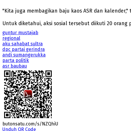
"Kita juga membagikan baju kaos ASR dan kalender," 
Untuk diketahui, aksi sosial tersebut diikuti 20 ora
guntur mustajab
regional
aku sahabat sultra
dpc partai gerindra
andi sumangerukka
parta politik
asr baubau
butonsatu.com/s/NZQhiU
Unduh QR Code