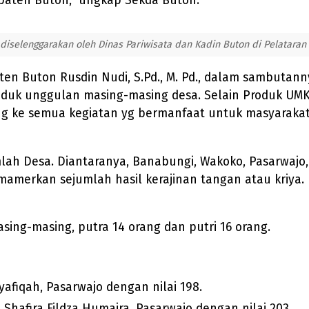
upaten Buton," ungkap Sekda Buton.
diselenggarakan oleh Dinas Pariwisata dan Kadin Buton di Pelataran 
en Buton Rusdin Nudi, S.Pd., M. Pd., dalam sambutan
uk unggulan masing-masing desa. Selain Produk UMKM
ng ke semua kegiatan yg bermanfaat untuk masyarakat 
lah Desa. Diantaranya, Banabungi, Wakoko, Pasarwaj
erkan sejumlah hasil kerajinan tangan atau kriya. 
asing-masing, putra 14 orang dan putri 16 orang.
yafiqah, Pasarwajo dengan nilai 198.
Shafira Fildza Humaira, Pasarwajo dengan nilai 203.