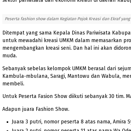
sektor pariwisata dan ekonomi kreatif di daerah Kab
Peserta fashion show dalam Kegiatan Pojok Kreasi dan Ekraf yang 
Ditempat yang sama Kepala Dinas Pariwisata Kabupat
untuk mewadahi kreasi UMKM dalam memasarkan prod
mengembangkan kreasi seni. Dan hal ini akan didoro
muda.
Sebanyak sebelas kelompok UMKM berasal dari sejum
Kambula-mbulana, Saragi, Mantowu dan Wabula, memam
membeli.
Untuk Peserta Fasion Show diikuti sebanyak 30 tim. M
Adapun juara Fashion Show.
Juara 3 putri, nomor peserta 8 atas nama, Amira S
Juara 2 putri, nomor peserta 11 atas nama Wa Ode 