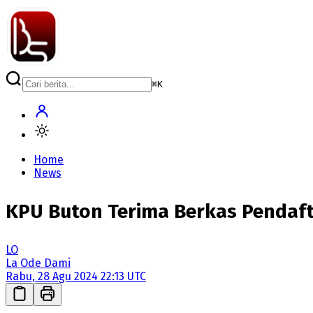
⌘
K
Home
News
KPU Buton Terima Berkas Pendaft
LO
La Ode Dami
Rabu, 28 Agu 2024 22:13 UTC