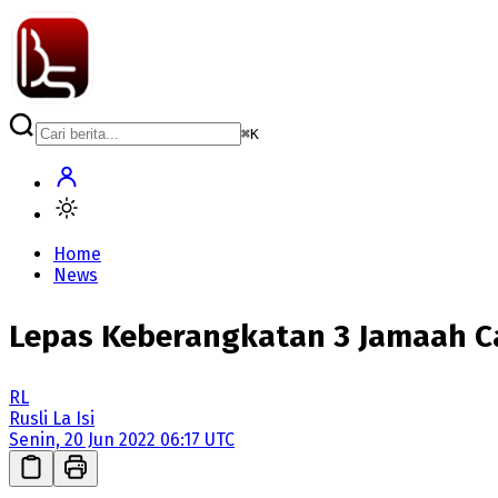
⌘
K
Home
News
Lepas Keberangkatan 3 Jamaah Cal
RL
Rusli La Isi
Senin, 20 Jun 2022 06:17 UTC