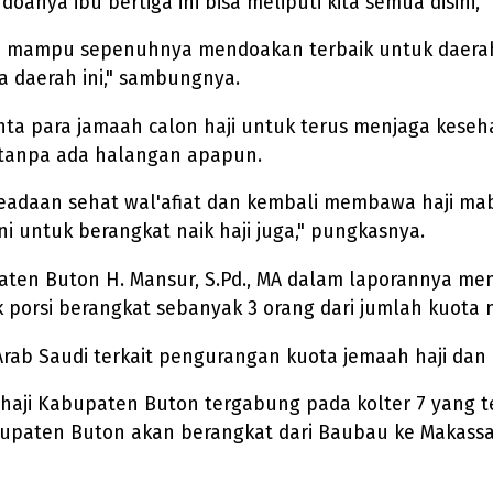
oanya ibu bertiga ini bisa meliputi kita semua disini,"
iga mampu sepenuhnya mendoakan terbaik untuk daerah
a daerah ini," sambungnya.
nta para jamaah calon haji untuk terus menjaga keseh
k tanpa ada halangan apapun.
keadaan sehat wal'afiat dan kembali membawa haji ma
 untuk berangkat naik haji juga," pungkasnya.
en Buton H. Mansur, S.Pd., MA dalam laporannya meng
 porsi berangkat sebanyak 3 orang dari jumlah kuota 
 Arab Saudi terkait pengurangan kuota jemaah haji dan
haji Kabupaten Buton tergabung pada kolter 7 yang te
upaten Buton akan berangkat dari Baubau ke Makassar