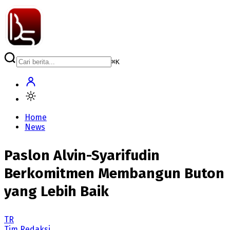
⌘
K
Home
News
Paslon Alvin-Syarifudin
Berkomitmen Membangun Buton
yang Lebih Baik
TR
Tim Redaksi