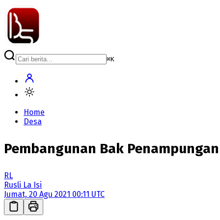
⌘
K
Home
Desa
Pembangunan Bak Penampungan Ai
RL
Rusli La Isi
Jumat, 20 Agu 2021 00:11 UTC