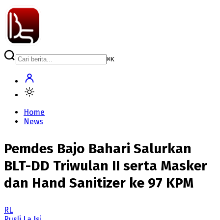
⌘
K
Home
News
Pemdes Bajo Bahari Salurkan
BLT-DD Triwulan II serta Masker
dan Hand Sanitizer ke 97 KPM
RL
Rusli La Isi