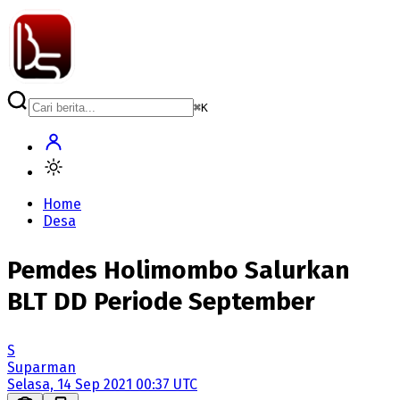
⌘
K
Home
Desa
Pemdes Holimombo Salurkan
BLT DD Periode September
S
Suparman
Selasa, 14 Sep 2021 00:37 UTC