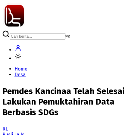
⌘
K
Home
Desa
Pemdes Kancinaa Telah Selesai
Lakukan Pemuktahiran Data
Berbasis SDGs
RL
Rusli La Isi