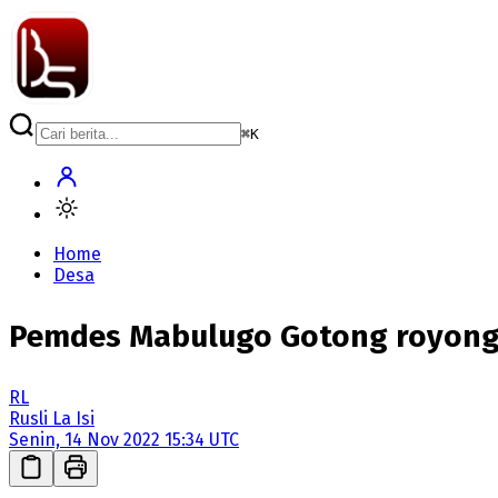
⌘
K
Home
Desa
Pemdes Mabulugo Gotong royong 
RL
Rusli La Isi
Senin, 14 Nov 2022 15:34 UTC