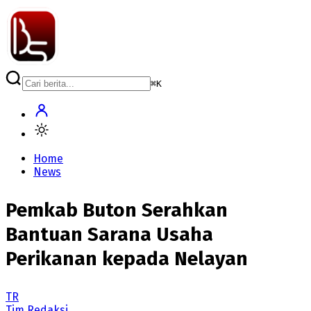
⌘
K
Home
News
Pemkab Buton Serahkan
Bantuan Sarana Usaha
Perikanan kepada Nelayan
TR
Tim Redaksi