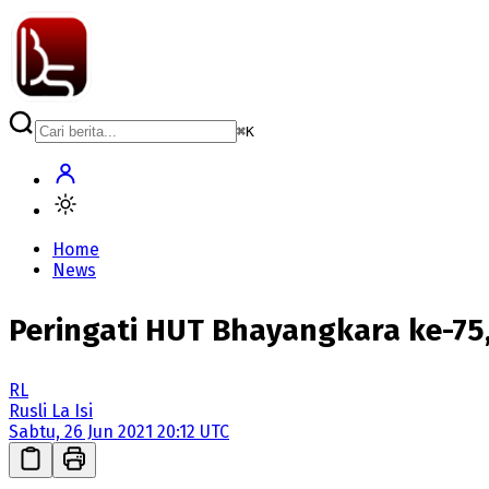
⌘
K
Home
News
Peringati HUT Bhayangkara ke-75,
RL
Rusli La Isi
Sabtu, 26 Jun 2021 20:12 UTC