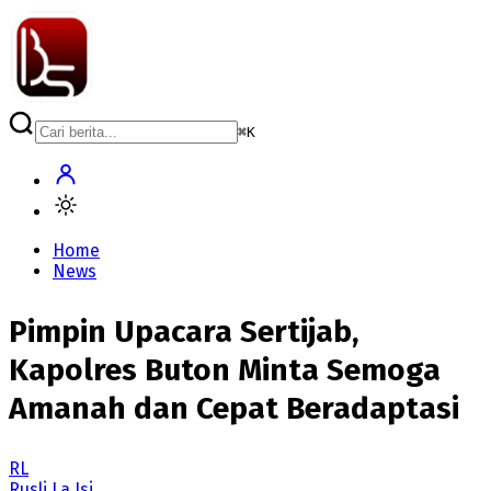
⌘
K
Home
News
Pimpin Upacara Sertijab,
Kapolres Buton Minta Semoga
Amanah dan Cepat Beradaptasi
RL
Rusli La Isi