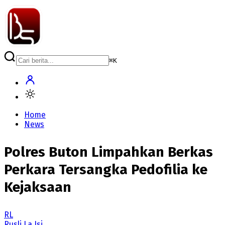
⌘
K
Home
News
Polres Buton Limpahkan Berkas
Perkara Tersangka Pedofilia ke
Kejaksaan
RL
Rusli La Isi