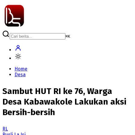
⌘
K
Home
Desa
Sambut HUT RI ke 76, Warga
Desa Kabawakole Lakukan aksi
Bersih-bersih
RL
Rusli La Isi