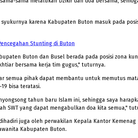
ersama-sama melalukan Dzikir dan doa bersama, semog
a syukurnya karena Kabupaten Buton masuk pada posisi
Pencegahan Stunting di Buton
 Kabupaten Buton dan Busel berada pada posisi zona ku
khtiar bersama kerja tim gugus," tuturnya.
gar semua pihak dapat membantu untuk memutus mata 
9 bisa teratasi.
ongsong tahun baru Islam ini, sehingga saya harapkan
lah SWT yang dapat mengabulkan doa kita semua," tut
u dihadiri juga oleh perwakilan Kepala Kantor Kemen
awanita Kabupaten Buton.