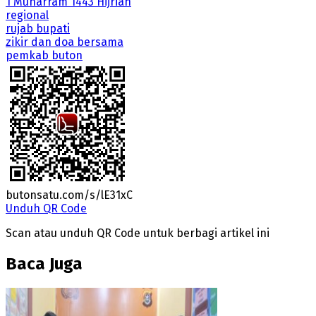
1 Muharram 1443 Hijriah
regional
rujab bupati
zikir dan doa bersama
pemkab buton
butonsatu.com/s/lE31xC
Unduh QR Code
Scan atau unduh QR Code untuk berbagi artikel ini
Baca Juga