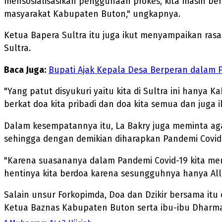
mensosialisasikan penggunaan prokes, kita masih b
masyarakat Kabupaten Buton," ungkapnya.
Ketua Bapera Sultra itu juga ikut menyampaikan ras
Sultra.
Baca Juga:
Bupati Ajak Kepala Desa Berperan dalam 
"Yang patut disyukuri yaitu kita di Sultra ini hanya
berkat doa kita pribadi dan doa kita semua dan juga i
Dalam kesempatannya itu, La Bakry juga meminta a
sehingga dengan demikian diharapkan Pandemi Covid-1
"Karena suasananya dalam Pandemi Covid-19 kita meny
hentinya kita berdoa karena sesungguhnya hanya Al
Salain unsur Forkopimda, Doa dan Dzikir bersama it
Ketua Baznas Kabupaten Buton serta ibu-ibu Dharm