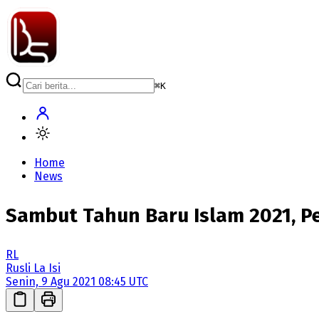
⌘
K
Home
News
Sambut Tahun Baru Islam 2021, P
RL
Rusli La Isi
Senin, 9 Agu 2021 08:45 UTC