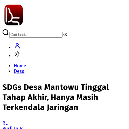
⌘
K
Home
Desa
SDGs Desa Mantowu Tinggal
Tahap Akhir, Hanya Masih
Terkendala Jaringan
RL
Rusli La Isi