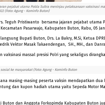
 jajaran pejabat utama Polda Sultra meninjau pelaksanaan vaksinasi 
22 (Foto: Agung - Kominfo Buton)
. Drs. Teguh Pristiwanto bersama jajaran pejabat utama
Kecamatan Pasarwajo, Kabupaten Buton, Rabu, 05 Janu
angsung Bupati Buton, Drs. La Bakry, M.Si, Ketua DPR
 Ledrik Vektor Masak Takaendengan, SH., MH., dan Danra
aksinasi massal presisi Polri yang sekaligus dirangka
osial ke masyarakat (Foto: Agung - Kominfo Buton
imana masing-masing peserta vaksin mendapatkan dua 
tung dan kupon hadiah utama yaitu Sepeda Motor Matic
i Buton dan Anggota Forkopimda Kabupaten Buton jug