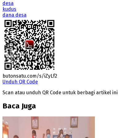
desa
kudus
dana desa
butonsatu.com/s/iZyLf2
Unduh QR Code
Scan atau unduh QR Code untuk berbagi artikel ini
Baca Juga