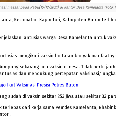
si massal pada Rabu(15/12/2021) di Kantor Desa Kamelanta (Foto: 
anta, Kecamatan Kapontori, Kabupaten Buton terliha
menjelaskan, antusias warga Desa Kamelanta untuk vak
 antusias mengikuti vaksin lantaran banyak manfaatnya
Mumpung sekarang ada vaksin di desa. Tidak perlu jau
 antusias dan mendukung percepatan vaksinasi," ungkap
o Ikut Vaksinasi Presisi Polres Buton
yang sudah di vaksin sekitar 253 jiwa atau sekitar 33 p
ak terlepas dari kerja sama Pemdes Kamelanta, Bhabi
tori.