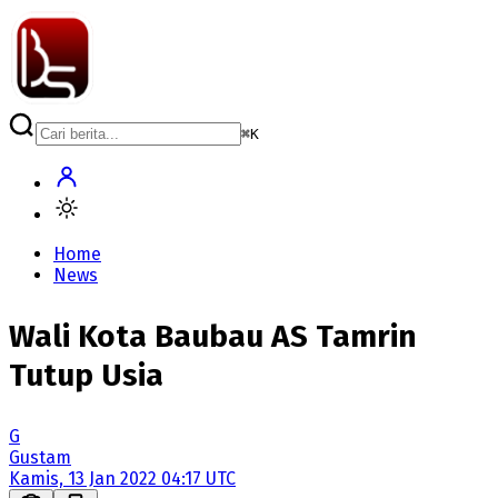
⌘
K
Home
News
Wali Kota Baubau AS Tamrin
Tutup Usia
G
Gustam
Kamis, 13 Jan 2022 04:17 UTC