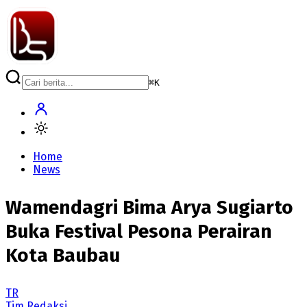
⌘
K
Home
News
Wamendagri Bima Arya Sugiarto
Buka Festival Pesona Perairan
Kota Baubau
TR
Tim Redaksi