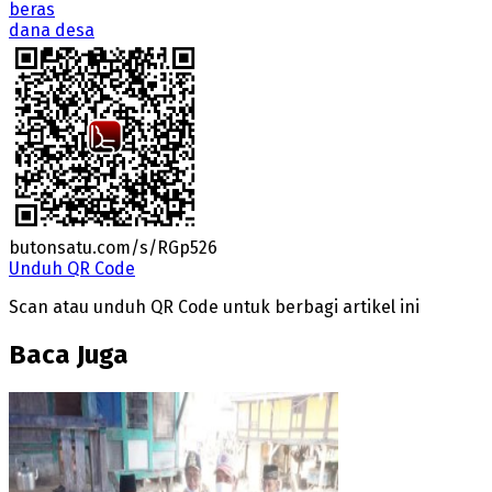
beras
dana desa
butonsatu.com/s/RGp526
Unduh QR Code
Scan atau unduh QR Code untuk berbagi artikel ini
Baca Juga