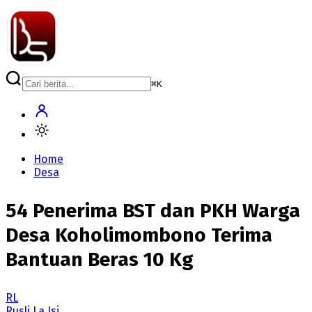
⌘
K
Home
Desa
54 Penerima BST dan PKH Warga
Desa Koholimombono Terima
Bantuan Beras 10 Kg
RL
Rusli La Isi