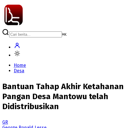
⌘
K
Home
Desa
Bantuan Tahap Akhir Ketahanan
Pangan Desa Mantowu telah
Didistribusikan
GR
George Ronald Lesse