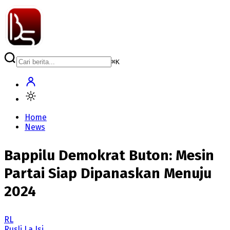
⌘
K
Home
News
Bappilu Demokrat Buton: Mesin
Partai Siap Dipanaskan Menuju
2024
RL
Rusli La Isi