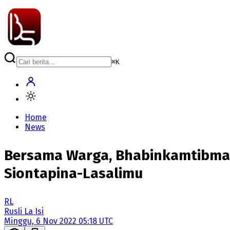
⌘
K
Home
News
Bersama Warga, Bhabinkamtibmas
Siontapina-Lasalimu
RL
Rusli La Isi
Minggu, 6 Nov 2022 05:18 UTC