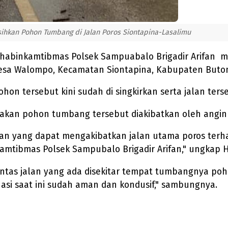
hkan Pohon Tumbang di Jalan Poros Siontapina-Lasalimu
habinkamtibmas Polsek Sampuabalo Brigadir Arifan
Desa Walompo, Kecamatan Siontapina, Kabupaten Buton,
hon tersebut kini sudah di singkirkan serta jalan ters
an pohon tumbang tersebut diakibatkan oleh angin ke
n yang dapat mengakibatkan jalan utama poros terham
mtibmas Polsek Sampubalo Brigadir Arifan," ungkap H
lintas jalan yang ada disekitar tempat tumbangnya poh
si saat ini sudah aman dan kondusif," sambungnya.