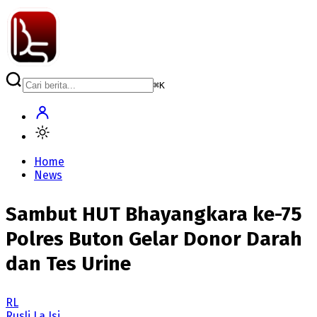
⌘
K
Home
News
Sambut HUT Bhayangkara ke-75
Polres Buton Gelar Donor Darah
dan Tes Urine
RL
Rusli La Isi