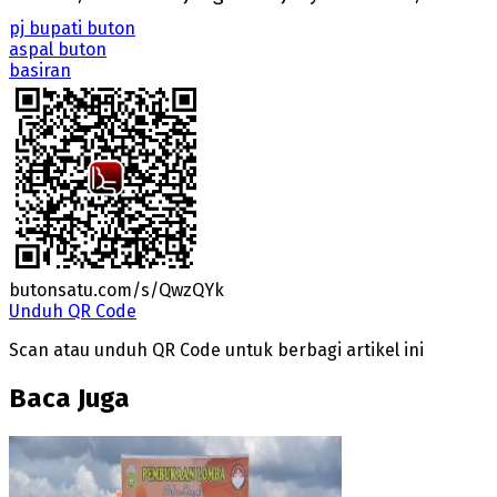
pj bupati buton
aspal buton
basiran
butonsatu.com/s/QwzQYk
Unduh QR Code
Scan atau unduh QR Code untuk berbagi artikel ini
Baca Juga