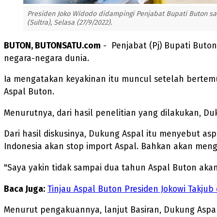
Presiden Joko Widodo didampingi Penjabat Bupati Buton sa
(Sultra), Selasa (27/9/2022).
BUTON, BUTONSATU.com
- Penjabat (Pj) Bupati Buto
negara-negara dunia.
Ia mengatakan keyakinan itu muncul setelah bertem
Aspal Buton.
Menurutnya, dari hasil penelitian yang dilakukan, D
Dari hasil diskusinya, Dukung Aspal itu menyebut as
Indonesia akan stop import Aspal. Bahkan akan menge
"Saya yakin tidak sampai dua tahun Aspal Buton aka
Baca Juga:
Tinjau Aspal Buton Presiden Jokowi Takjub
Menurut pengakuannya, lanjut Basiran, Dukung Aspal