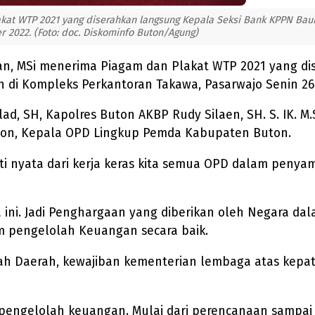
lakat WTP 2021 yang diserahkan langsung Kepala Seksi Bank KPPN Bau
 2022. (Foto: doc. Diskominfo Buton/Agung)
siran, MSi menerima Piagam dan Plakat WTP 2021 yang 
n di Kompleks Perkantoran Takawa, Pasarwajo Senin 2
d, SH, Kapolres Buton AKBP Rudy Silaen, SH. S. IK. M
Buton, Kepala OPD Lingkup Pemda Kabupaten Buton.
kti nyata dari kerja keras kita semua OPD dalam pen
a ini. Jadi Penghargaan yang diberikan oleh Negara 
 pengelolah Keuangan secara baik.
ntah Daerah, kewajiban kementerian lembaga atas ke
am pengelolah keuangan. Mulai dari perencanaan samp