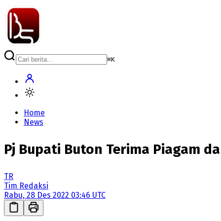
⌘
K
Home
News
Pj Bupati Buton Terima Piagam d
TR
Tim Redaksi
Rabu, 28 Des 2022 03:46 UTC