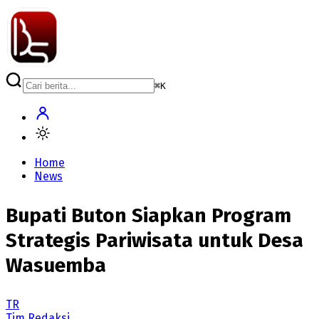
⌘
K
Home
News
Bupati Buton Siapkan Program
Strategis Pariwisata untuk Desa
Wasuemba
TR
Tim Redaksi