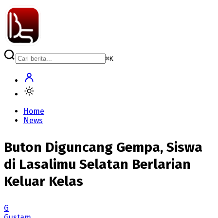
⌘
K
Home
News
Buton Diguncang Gempa, Siswa
di Lasalimu Selatan Berlarian
Keluar Kelas
G
Gustam