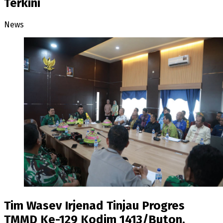
Terkini
News
Tim Wasev Irjenad Tinjau Progres
TMMD Ke-129 Kodim 1413/Buton,