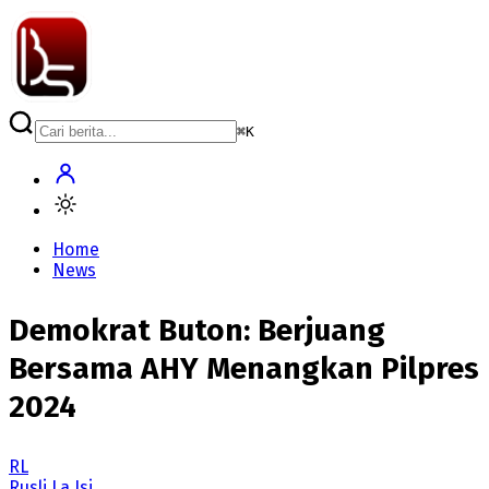
⌘
K
Home
News
Demokrat Buton: Berjuang
Bersama AHY Menangkan Pilpres
2024
RL
Rusli La Isi