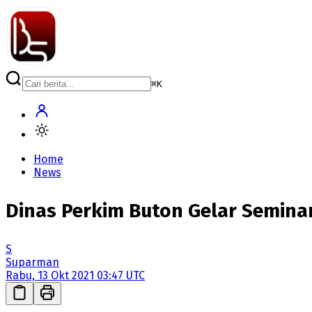
⌘
K
Home
News
Dinas Perkim Buton Gelar Semi
S
Suparman
Rabu, 13 Okt 2021 03:47 UTC