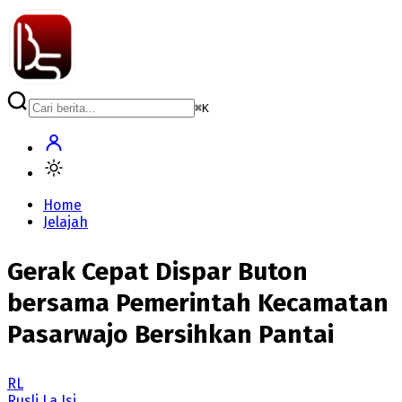
⌘
K
Home
Jelajah
Gerak Cepat Dispar Buton
bersama Pemerintah Kecamatan
Pasarwajo Bersihkan Pantai
RL
Rusli La Isi