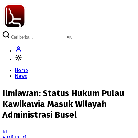
⌘
K
Home
News
Ilmiawan: Status Hukum Pulau
Kawikawia Masuk Wilayah
Administrasi Busel
RL
Rusli La Isi