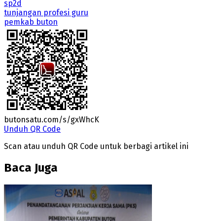
sp2d
tunjangan profesi guru
pemkab buton
butonsatu.com/s/gxWhcK
Unduh QR Code
Scan atau unduh QR Code untuk berbagi artikel ini
Baca Juga