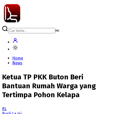
⌘
K
Home
News
Ketua TP PKK Buton Beri
Bantuan Rumah Warga yang
Tertimpa Pohon Kelapa
RL
Rusli La Isi