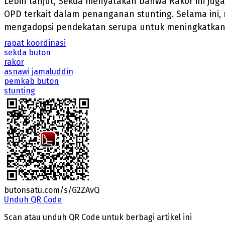
Lebih lanjut, Sekda menyatakan bahwa Rakor ini jug
OPD terkait dalam penanganan stunting. Selama ini, 
mengadopsi pendekatan serupa untuk meningkatkan e
rapat koordinasi
sekda buton
rakor
asnawi jamaluddin
pemkab buton
stunting
butonsatu.com/s/G2ZAvQ
Unduh QR Code
Scan atau unduh QR Code untuk berbagi artikel ini