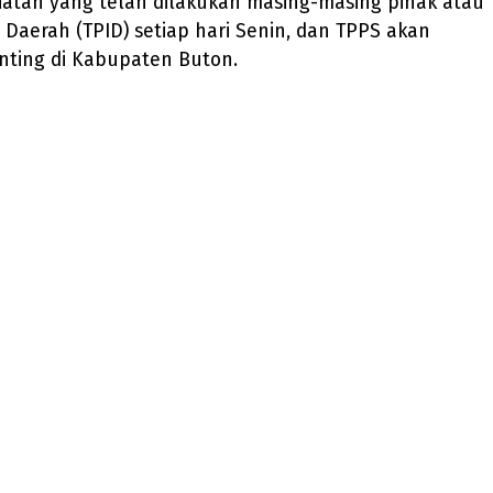
iatan yang telah dilakukan masing-masing pihak atau
 Daerah (TPID) setiap hari Senin, dan TPPS akan
nting di Kabupaten Buton.