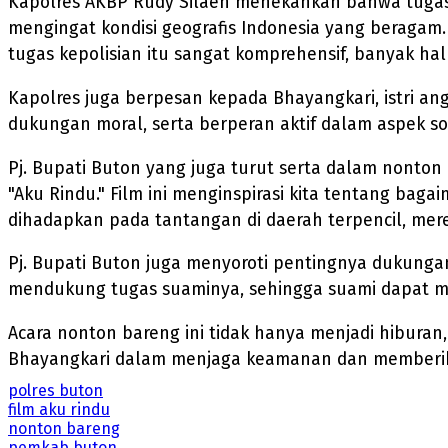
Kapolres AKBP Rudy Silaen menekankan bahwa tugas p
mengingat kondisi geografis Indonesia yang beragam
tugas kepolisian itu sangat komprehensif, banyak hal
Kapolres juga berpesan kepada Bhayangkari, istri 
dukungan moral, serta berperan aktif dalam aspek sos
Pj. Bupati Buton yang juga turut serta dalam nonton
"Aku Rindu." Film ini menginspirasi kita tentang ba
dihadapkan pada tantangan di daerah terpencil, me
Pj. Bupati Buton juga menyoroti pentingnya dukungan
mendukung tugas suaminya, sehingga suami dapat m
Acara nonton bareng ini tidak hanya menjadi hibura
Bhayangkari dalam menjaga keamanan dan memberikan
polres buton
film aku rindu
nonton bareng
pemkab buton