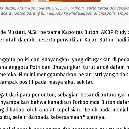
es Buton, AKBP Rudy Silaen, SH., S.I.K., M.IKom., serta Ketua Bhayangk
 acara nonton bareng film &quot;Aku Rindu&quot; di Cinepolis, Lippo
Ode Mustari, M.Si., bersama Kapolres Buton, AKBP Rudy S
rintah daerah, beserta perwakilan Kajari Buton, hadiri
ggota polisi dan Bhayangkari yang ditugaskan di peda
imana anggota Polri dan Bhayangkari turut andil dalam
mereka. Film ini menggambarkan peran istri yang tida
mpak positif pada masyarakat sekitar.
at dari para penonton, sebagian besar di antaranya
menyampaikan bahwa kehadiran Forkopimda Buton dal
g dihadapi oleh aparat kepolisian. "Lebih pada menj
 itu, selain daripada kebersamaan," ujarnya.