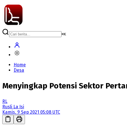
⌘
K
Home
Desa
Menyingkap Potensi Sektor Perta
RL
Rusli La Isi
Kamis, 9 Sep 2021 05:08 UTC